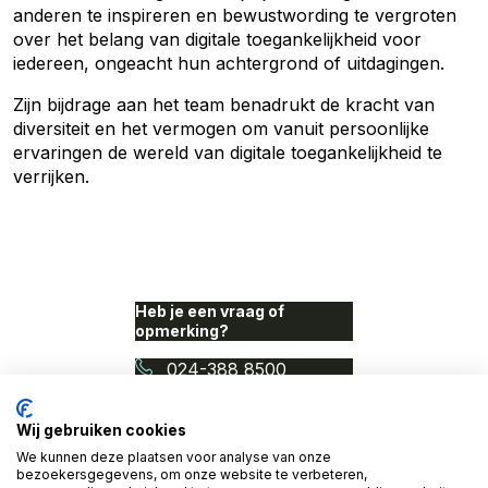
anderen te inspireren en bewustwording te vergroten
over het belang van digitale toegankelijkheid voor
iedereen, ongeacht hun achtergrond of uitdagingen.
Zijn bijdrage aan het team benadrukt de kracht van
diversiteit en het vermogen om vanuit persoonlijke
ervaringen de wereld van digitale toegankelijkheid te
verrijken.
Heb je een vraag of
opmerking?
024-388 8500
info@proudnerds.com
Wij gebruiken cookies
We kunnen deze plaatsen voor analyse van onze
© 2026 Access Denied. Een
bezoekersgegevens, om onze website te verbeteren,
initiatief van Proud Nerds