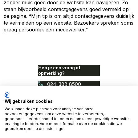
zonder muis goed door de website kan navigeren. Zo
staan bijvoorbeeld contactgegevens goed vermeld op
de pagina. “Mijn tip is om altijd contactgegevens duidelijk
te vermelden op een website. Bezoekers spreken soms
graag persoonlijk een medewerker.”
Heb je een vraag of
opmerking?
024-388 8500
info@proudnerds.com
Wij gebruiken cookies
We kunnen deze plaatsen voor analyse van onze
© 2026 Access Denied. Een
bezoekersgegevens, om onze website te verbeteren,
initiatief van Proud Nerds
gepersonaliseerde inhoud te tonen en om u een geweldige website-
en Cardan Technobilty.
ervaring te bieden. Voor meer informatie over de cookies die we
gebruiken opent u de instellingen.
Home