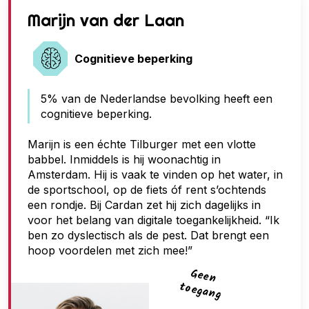
G
Marijn van der Laan
e
e
Cognitieve beperking
n
5% van de Nederlandse bevolking heeft een
t
cognitieve beperking.
o
e
Marijn is een échte Tilburger met een vlotte
babbel. Inmiddels is hij woonachtig in
g
Amsterdam. Hij is vaak te vinden op het water, in
a
de sportschool, op de fiets óf rent s’ochtends
n
een rondje. Bij Cardan zet hij zich dagelijks in
voor het belang van digitale toegankelijkheid. “Ik
g
ben zo dyslectisch als de pest. Dat brengt een
hoop voordelen met zich mee!”
G
een
toegan
g