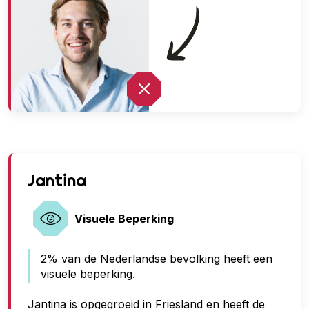
G
Jantina
e
e
Visuele Beperking
n
2% van de Nederlandse bevolking heeft een
t
visuele beperking.
o
e
Jantina is opgegroeid in Friesland en heeft de