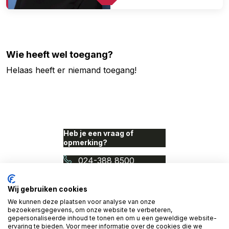
Wie heeft wel toegang?
Helaas heeft er niemand toegang!
Heb je een vraag of
opmerking?
024-388 8500
info@proudnerds.com
Wij gebruiken cookies
We kunnen deze plaatsen voor analyse van onze
© 2026 Access Denied. Een
bezoekersgegevens, om onze website te verbeteren,
initiatief van Proud Nerds
gepersonaliseerde inhoud te tonen en om u een geweldige website-
en Cardan Technobilty.
ervaring te bieden. Voor meer informatie over de cookies die we