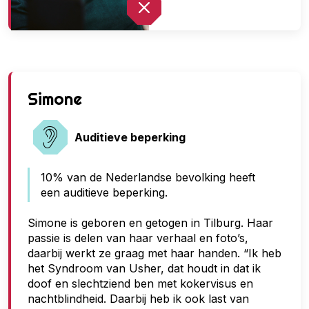
G
Simone
e
e
Auditieve beperking
n
10% van de Nederlandse bevolking heeft
t
een auditieve beperking.
o
e
Simone is geboren en getogen in Tilburg. Haar
passie is delen van haar verhaal en foto’s,
g
daarbij werkt ze graag met haar handen. “Ik heb
a
het Syndroom van Usher, dat houdt in dat ik
n
doof en slechtziend ben met kokervisus en
nachtblindheid. Daarbij heb ik ook last van
g