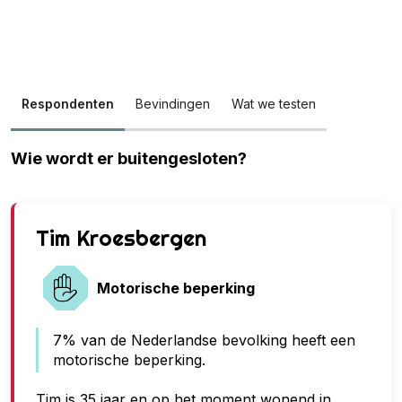
Respondenten
Bevindingen
Wat we testen
Wie wordt er buitengesloten?
G
Tim Kroesbergen
e
e
Motorische beperking
n
7% van de Nederlandse bevolking heeft een
t
motorische beperking.
o
e
Tim is 35 jaar en op het moment wonend in