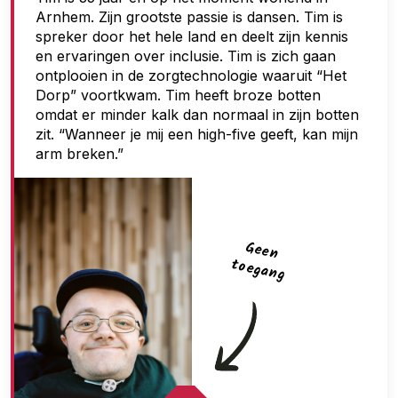
Arnhem. Zijn grootste passie is dansen. Tim is
g
spreker door het hele land en deelt zijn kennis
a
en ervaringen over inclusie. Tim is zich gaan
n
ontplooien in de zorgtechnologie waaruit “Het
Dorp” voortkwam. Tim heeft broze botten
g
omdat er minder kalk dan normaal in zijn botten
zit. “Wanneer je mij een high-five geeft, kan mijn
arm breken.”
G
een
toegan
g