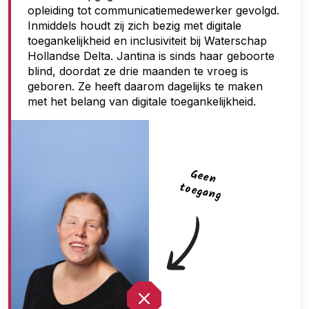
opleiding tot communicatiemedewerker gevolgd.
g
Inmiddels houdt zij zich bezig met digitale
a
toegankelijkheid en inclusiviteit bij Waterschap
n
Hollandse Delta. Jantina is sinds haar geboorte
blind, doordat ze drie maanden te vroeg is
g
geboren. Ze heeft daarom dagelijks te maken
met het belang van digitale toegankelijkheid.
G
een
toegan
g