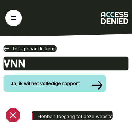
Ga
naar
de
inhoud
Terug naar de kaart
VNN
Ja, ik wil het volledige rapport
Hebben toegang tot deze website