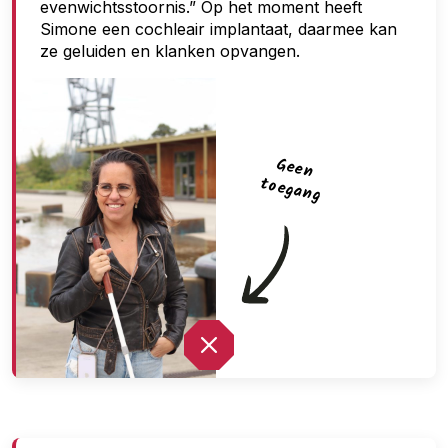
evenwichtsstoornis.” Op het moment heeft
Simone een cochleair implantaat, daarmee kan
ze geluiden en klanken opvangen.
G
een
toegan
g