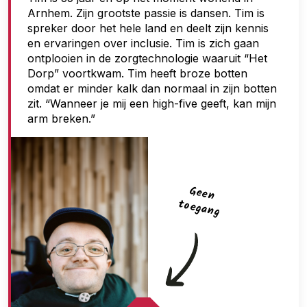
Arnhem. Zijn grootste passie is dansen. Tim is
g
spreker door het hele land en deelt zijn kennis
a
en ervaringen over inclusie. Tim is zich gaan
n
ontplooien in de zorgtechnologie waaruit “Het
Dorp” voortkwam. Tim heeft broze botten
g
omdat er minder kalk dan normaal in zijn botten
zit. “Wanneer je mij een high-five geeft, kan mijn
arm breken.”
G
een
toegan
g