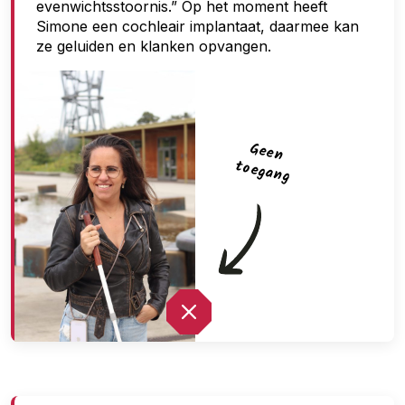
evenwichtsstoornis.” Op het moment heeft
Simone een cochleair implantaat, daarmee kan
ze geluiden en klanken opvangen.
G
een
toegan
g