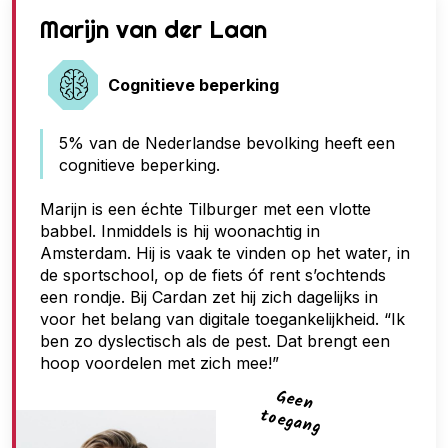
G
Marijn van der Laan
e
e
Cognitieve beperking
n
5% van de Nederlandse bevolking heeft een
t
cognitieve beperking.
o
e
Marijn is een échte Tilburger met een vlotte
babbel. Inmiddels is hij woonachtig in
g
Amsterdam. Hij is vaak te vinden op het water, in
a
de sportschool, op de fiets óf rent s’ochtends
n
een rondje. Bij Cardan zet hij zich dagelijks in
voor het belang van digitale toegankelijkheid. “Ik
g
ben zo dyslectisch als de pest. Dat brengt een
hoop voordelen met zich mee!”
G
een
toegan
g