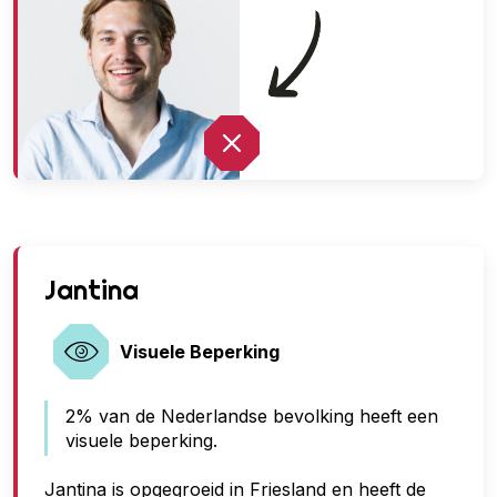
G
Jantina
e
e
Visuele Beperking
n
2% van de Nederlandse bevolking heeft een
t
visuele beperking.
o
e
Jantina is opgegroeid in Friesland en heeft de