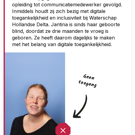
opleiding tot communicatiemedewerker gevolgd.
g
Inmiddels houdt zij zich bezig met digitale
a
toegankelijkheid en inclusiviteit bij Waterschap
n
Hollandse Delta. Jantina is sinds haar geboorte
blind, doordat ze drie maanden te vroeg is
g
geboren. Ze heeft daarom dagelijks te maken
met het belang van digitale toegankelijkheid.
G
een
toegan
g