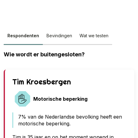
Respondenten
Bevindingen
Wat we testen
Wie wordt er buitengesloten?
G
Tim Kroesbergen
e
e
Motorische beperking
n
7% van de Nederlandse bevolking heeft een
t
motorische beperking.
o
e
Tim is 35 jaar en op het moment wonend in