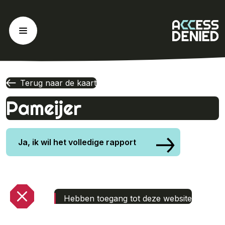
Ga
naar
de
inhoud
Terug naar de kaart
Pameijer
Ja, ik wil het volledige rapport
Hebben toegang tot deze website