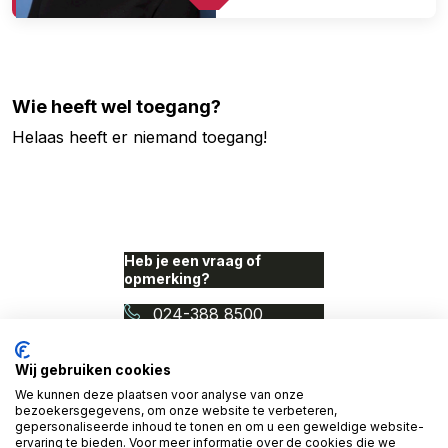
Wie heeft wel toegang?
Helaas heeft er niemand toegang!
Heb je een vraag of
opmerking?
024-388 8500
info@proudnerds.com
Wij gebruiken cookies
We kunnen deze plaatsen voor analyse van onze
© 2026 Access Denied. Een
bezoekersgegevens, om onze website te verbeteren,
initiatief van Proud Nerds
gepersonaliseerde inhoud te tonen en om u een geweldige website-
en Cardan Technobilty.
ervaring te bieden. Voor meer informatie over de cookies die we