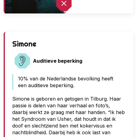
G
Simone
e
e
Auditieve beperking
n
10% van de Nederlandse bevolking heeft
t
een auditieve beperking.
o
e
Simone is geboren en getogen in Tilburg. Haar
passie is delen van haar verhaal en foto’s,
g
daarbij werkt ze graag met haar handen. “Ik heb
a
het Syndroom van Usher, dat houdt in dat ik
n
doof en slechtziend ben met kokervisus en
nachtblindheid. Daarbij heb ik ook last van
g