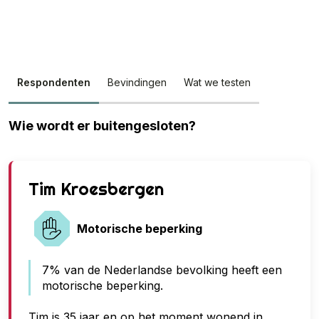
Respondenten
Bevindingen
Wat we testen
Wie wordt er buitengesloten?
G
Tim Kroesbergen
e
e
Motorische beperking
n
7% van de Nederlandse bevolking heeft een
t
motorische beperking.
o
e
Tim is 35 jaar en op het moment wonend in