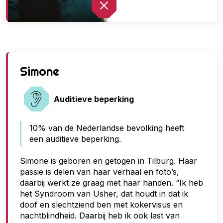
G
Simone
e
e
Auditieve beperking
n
10% van de Nederlandse bevolking heeft
t
een auditieve beperking.
o
e
Simone is geboren en getogen in Tilburg. Haar
passie is delen van haar verhaal en foto’s,
g
daarbij werkt ze graag met haar handen. “Ik heb
a
het Syndroom van Usher, dat houdt in dat ik
n
doof en slechtziend ben met kokervisus en
nachtblindheid. Daarbij heb ik ook last van
g