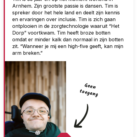
Arnhem. Zijn grootste passie is dansen. Tim is
g
spreker door het hele land en deelt zijn kennis
a
en ervaringen over inclusie. Tim is zich gaan
n
ontplooien in de zorgtechnologie waaruit “Het
Dorp” voortkwam. Tim heeft broze botten
g
omdat er minder kalk dan normaal in zijn botten
zit. “Wanneer je mij een high-five geeft, kan mijn
arm breken.”
G
een
toegan
g