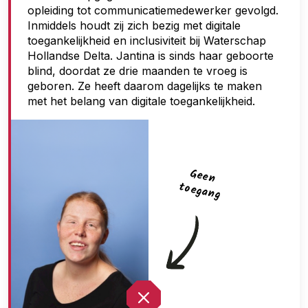
opleiding tot communicatiemedewerker gevolgd.
g
Inmiddels houdt zij zich bezig met digitale
a
toegankelijkheid en inclusiviteit bij Waterschap
n
Hollandse Delta. Jantina is sinds haar geboorte
blind, doordat ze drie maanden te vroeg is
g
geboren. Ze heeft daarom dagelijks te maken
met het belang van digitale toegankelijkheid.
G
een
toegan
g