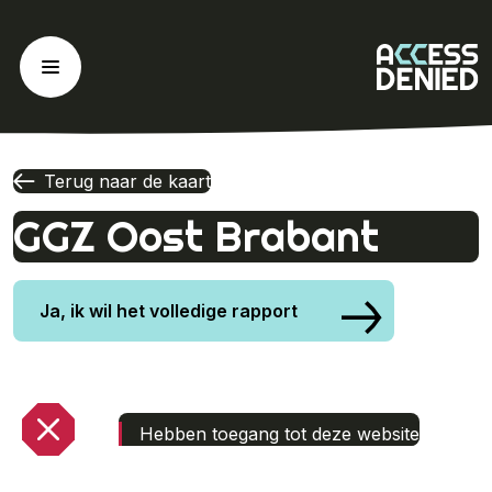
Ga
naar
de
inhoud
Terug naar de kaart
GGZ Oost Brabant
Ja, ik wil het volledige rapport
Hebben toegang tot deze website