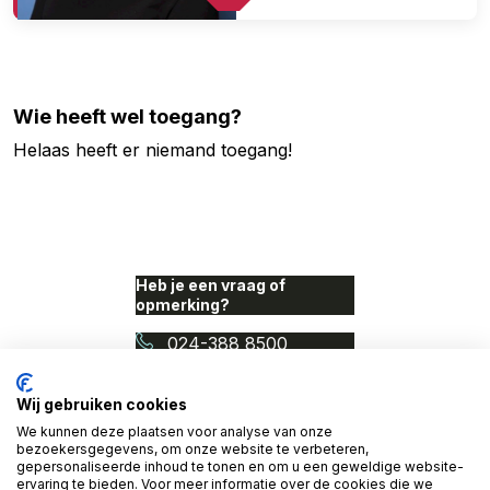
Wie heeft wel toegang?
Helaas heeft er niemand toegang!
Heb je een vraag of
opmerking?
024-388 8500
info@proudnerds.com
Wij gebruiken cookies
We kunnen deze plaatsen voor analyse van onze
© 2026 Access Denied. Een
bezoekersgegevens, om onze website te verbeteren,
initiatief van Proud Nerds
gepersonaliseerde inhoud te tonen en om u een geweldige website-
en Cardan Technobilty.
ervaring te bieden. Voor meer informatie over de cookies die we