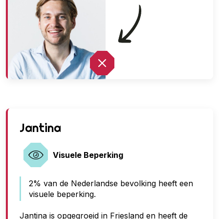
G
Jantina
e
e
Visuele Beperking
n
2% van de Nederlandse bevolking heeft een
t
visuele beperking.
o
e
Jantina is opgegroeid in Friesland en heeft de