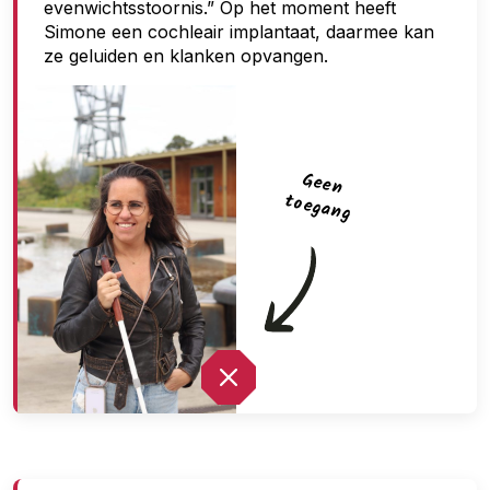
evenwichtsstoornis.” Op het moment heeft
Simone een cochleair implantaat, daarmee kan
ze geluiden en klanken opvangen.
G
een
toegan
g