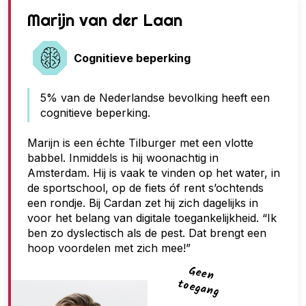
G
Marijn van der Laan
e
e
Cognitieve beperking
n
5% van de Nederlandse bevolking heeft een
t
cognitieve beperking.
o
e
Marijn is een échte Tilburger met een vlotte
babbel. Inmiddels is hij woonachtig in
g
Amsterdam. Hij is vaak te vinden op het water, in
a
de sportschool, op de fiets óf rent s’ochtends
n
een rondje. Bij Cardan zet hij zich dagelijks in
voor het belang van digitale toegankelijkheid. “Ik
g
ben zo dyslectisch als de pest. Dat brengt een
hoop voordelen met zich mee!”
G
een
toegan
g