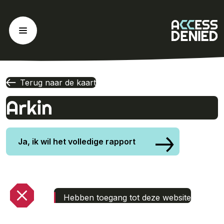
Ga
naar
de
inhoud
Terug naar de kaart
Arkin
Ja, ik wil het volledige rapport
Hebben toegang tot deze website