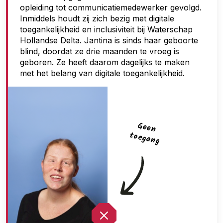
opleiding tot communicatiemedewerker gevolgd.
g
Inmiddels houdt zij zich bezig met digitale
a
toegankelijkheid en inclusiviteit bij Waterschap
n
Hollandse Delta. Jantina is sinds haar geboorte
blind, doordat ze drie maanden te vroeg is
g
geboren. Ze heeft daarom dagelijks te maken
met het belang van digitale toegankelijkheid.
G
een
toegan
g