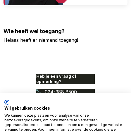
Wie heeft wel toegang?
Helaas heeft er niemand toegang!
Heb je een vraag of
opmerking?
024-388 8500
info@proudnerds.com
Wij gebruiken cookies
We kunnen deze plaatsen voor analyse van onze
© 2026 Access Denied. Een
bezoekersgegevens, om onze website te verbeteren,
initiatief van Proud Nerds
gepersonaliseerde inhoud te tonen en om u een geweldige website-
en Cardan Technobilty.
ervaring te bieden. Voor meer informatie over de cookies die we