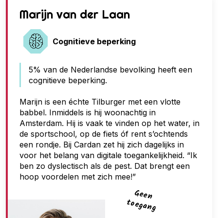
G
Marijn van der Laan
e
e
Cognitieve beperking
n
5% van de Nederlandse bevolking heeft een
t
cognitieve beperking.
o
e
Marijn is een échte Tilburger met een vlotte
babbel. Inmiddels is hij woonachtig in
g
Amsterdam. Hij is vaak te vinden op het water, in
a
de sportschool, op de fiets óf rent s’ochtends
n
een rondje. Bij Cardan zet hij zich dagelijks in
voor het belang van digitale toegankelijkheid. “Ik
g
ben zo dyslectisch als de pest. Dat brengt een
hoop voordelen met zich mee!”
G
een
toegan
g