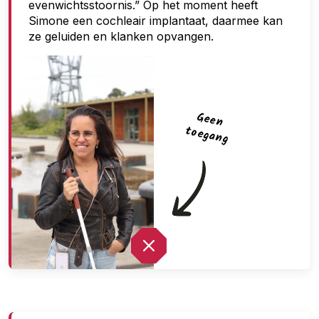
evenwichtsstoornis.” Op het moment heeft
Simone een cochleair implantaat, daarmee kan
ze geluiden en klanken opvangen.
G
een
toegan
g