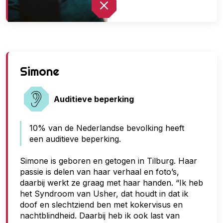
G
Simone
e
e
Auditieve beperking
n
10% van de Nederlandse bevolking heeft
t
een auditieve beperking.
o
e
Simone is geboren en getogen in Tilburg. Haar
passie is delen van haar verhaal en foto’s,
g
daarbij werkt ze graag met haar handen. “Ik heb
a
het Syndroom van Usher, dat houdt in dat ik
n
doof en slechtziend ben met kokervisus en
nachtblindheid. Daarbij heb ik ook last van
g