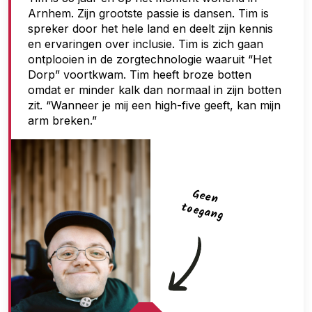
Arnhem. Zijn grootste passie is dansen. Tim is
g
spreker door het hele land en deelt zijn kennis
a
en ervaringen over inclusie. Tim is zich gaan
n
ontplooien in de zorgtechnologie waaruit “Het
Dorp” voortkwam. Tim heeft broze botten
g
omdat er minder kalk dan normaal in zijn botten
zit. “Wanneer je mij een high-five geeft, kan mijn
arm breken.”
G
een
toegan
g