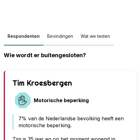
Respondenten
Bevindingen
Wat we testen
Wie wordt er buitengesloten?
G
Tim Kroesbergen
e
e
Motorische beperking
n
7% van de Nederlandse bevolking heeft een
t
motorische beperking.
o
e
Tim is 35 jaar en op het moment wonend in