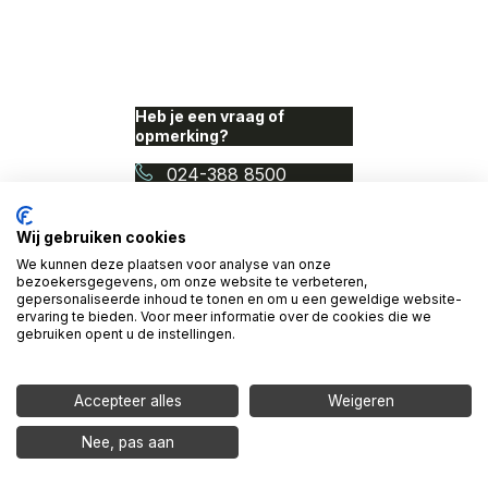
Heb je een vraag of
opmerking?
024-388 8500
info@proudnerds.com
Wij gebruiken cookies
We kunnen deze plaatsen voor analyse van onze
© 2026 Access Denied. Een
bezoekersgegevens, om onze website te verbeteren,
initiatief van Proud Nerds
gepersonaliseerde inhoud te tonen en om u een geweldige website-
en Cardan Technobilty.
ervaring te bieden. Voor meer informatie over de cookies die we
gebruiken opent u de instellingen.
Home
Het onderzoek
Accepteer alles
Weigeren
Digitale toegankelijkheid
Nee, pas aan
Cardan x Proud Nerds