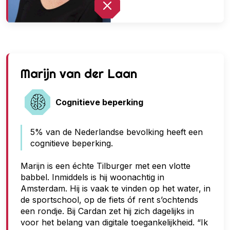
G
Marijn van der Laan
e
e
Cognitieve beperking
n
5% van de Nederlandse bevolking heeft een
t
cognitieve beperking.
o
e
Marijn is een échte Tilburger met een vlotte
babbel. Inmiddels is hij woonachtig in
g
Amsterdam. Hij is vaak te vinden op het water, in
a
de sportschool, op de fiets óf rent s’ochtends
n
een rondje. Bij Cardan zet hij zich dagelijks in
voor het belang van digitale toegankelijkheid. “Ik
g