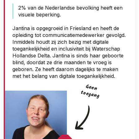
n
2% van de Nederlandse bevolking heeft een
t
visuele beperking.
o
e
Jantina is opgegroeid in Friesland en heeft de
opleiding tot communicatiemedewerker gevolgd.
g
Inmiddels houdt zij zich bezig met digitale
a
toegankelijkheid en inclusiviteit bij Waterschap
n
Hollandse Delta. Jantina is sinds haar geboorte
blind, doordat ze drie maanden te vroeg is
g
geboren. Ze heeft daarom dagelijks te maken
met het belang van digitale toegankelijkheid.
G
een
toegan
g