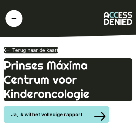
Ga
naar
de
inhoud
Terug naar de kaart
Prinses Máxima
Centrum voor
Kinderoncologie
Ja, ik wil het volledige rapport