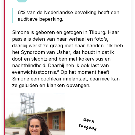
n
6% van de Nederlandse bevolking heeft een
t
auditieve beperking.
o
e
Simone is geboren en getogen in Tilburg. Haar
passie is delen van haar verhaal en foto’s,
g
daarbij werkt ze graag met haar handen. “Ik heb
a
het Syndroom van Usher, dat houdt in dat ik
n
doof en slechtziend ben met kokervisus en
nachtblindheid. Daarbij heb ik ook last van
g
evenwichtsstoornis.” Op het moment heeft
Simone een cochleair implantaat, daarmee kan
ze geluiden en klanken opvangen.
G
een
toegan
g