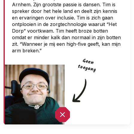
Arnhem. Zijn grootste passie is dansen. Tim is
g
spreker door het hele land en deelt zijn kennis
a
en ervaringen over inclusie. Tim is zich gaan
n
ontplooien in de zorgtechnologie waaruit “Het
Dorp” voortkwam. Tim heeft broze botten
g
omdat er minder kalk dan normaal in zijn botten
zit. “Wanneer je mij een high-five geeft, kan mijn
arm breken.”
G
een
toegan
g