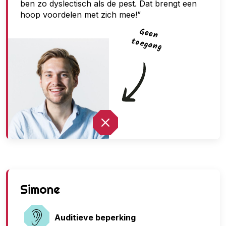
ben zo dyslectisch als de pest. Dat brengt een
hoop voordelen met zich mee!”
G
een
toegan
g
G
Simone
e
e
Auditieve beperking