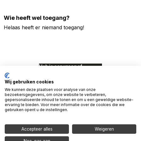
Wie heeft wel toegang?
Helaas heeft er niemand toegang!
Heb je een vraag of
opmerking?
Wij gebruiken cookies
024-388 8500
We kunnen deze plaatsen voor analyse van onze
bezoekersgegevens, om onze website te verbeteren,
info@proudnerds.com
gepersonaliseerde inhoud te tonen en om u een geweldige website-
ervaring te bieden. Voor meer informatie over de cookies die we
gebruiken opent u de instellingen.
© 2026 Access Denied. Een
initiatief van Proud Nerds
en Cardan Technobilty.
Accepteer alles
Weigeren
Het onderzoek