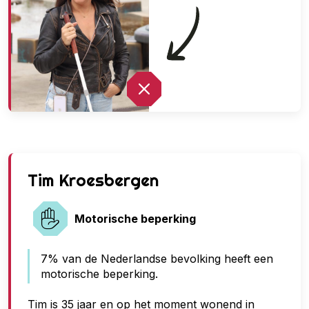
G
Tim Kroesbergen
e
e
Motorische beperking
n
7% van de Nederlandse bevolking heeft een
t
motorische beperking.
o
e
Tim is 35 jaar en op het moment wonend in