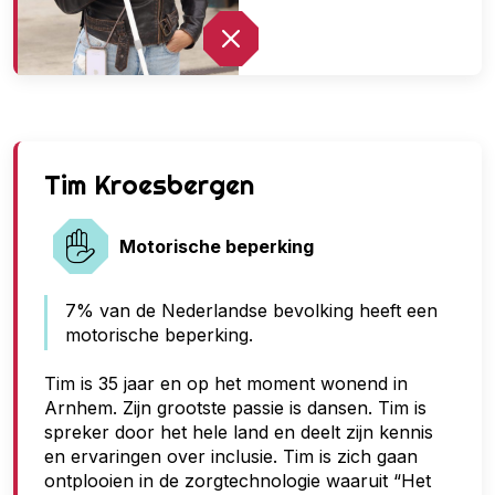
G
Tim Kroesbergen
e
e
Motorische beperking
n
7% van de Nederlandse bevolking heeft een
t
motorische beperking.
o
e
Tim is 35 jaar en op het moment wonend in
Arnhem. Zijn grootste passie is dansen. Tim is
g
spreker door het hele land en deelt zijn kennis
a
en ervaringen over inclusie. Tim is zich gaan
n
ontplooien in de zorgtechnologie waaruit “Het