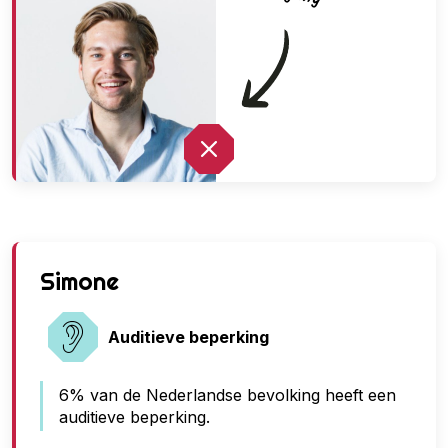
G
Simone
e
e
Auditieve beperking
n
6% van de Nederlandse bevolking heeft een
t
auditieve beperking.
o