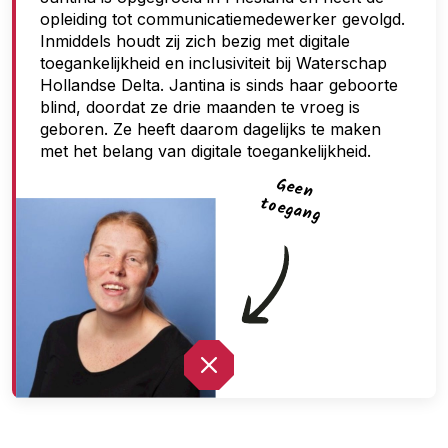
opleiding tot communicatiemedewerker gevolgd.
g
Inmiddels houdt zij zich bezig met digitale
a
toegankelijkheid en inclusiviteit bij Waterschap
n
Hollandse Delta. Jantina is sinds haar geboorte
blind, doordat ze drie maanden te vroeg is
g
geboren. Ze heeft daarom dagelijks te maken
met het belang van digitale toegankelijkheid.
G
een
toegan
g