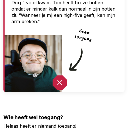
Dorp” voortkwam. Tim heeft broze botten
g
omdat er minder kalk dan normaal in zijn botten
zit. “Wanneer je mij een high-five geeft, kan mijn
arm breken.”
G
een
toegan
g
Wie heeft wel toegang?
Helaas heeft er niemand toegang!