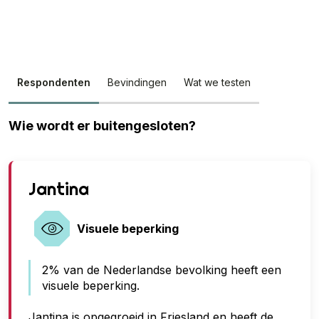
Respondenten
Bevindingen
Wat we testen
Wie wordt er buitengesloten?
G
Jantina
e
e
Visuele beperking
n
2% van de Nederlandse bevolking heeft een
t
visuele beperking.
o
e
Jantina is opgegroeid in Friesland en heeft de