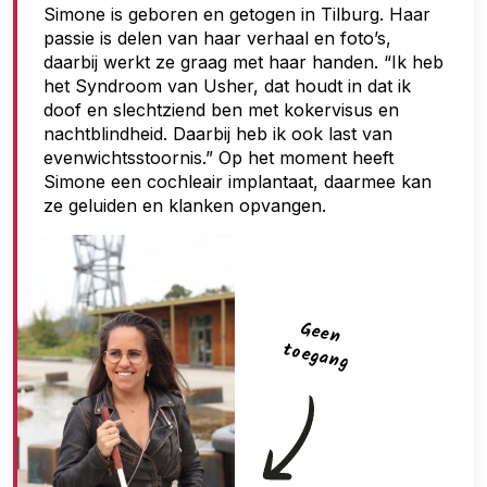
e
Simone is geboren en getogen in Tilburg. Haar
passie is delen van haar verhaal en foto’s,
g
daarbij werkt ze graag met haar handen. “Ik heb
a
het Syndroom van Usher, dat houdt in dat ik
n
doof en slechtziend ben met kokervisus en
nachtblindheid. Daarbij heb ik ook last van
g
evenwichtsstoornis.” Op het moment heeft
Simone een cochleair implantaat, daarmee kan
ze geluiden en klanken opvangen.
G
een
toegan
g