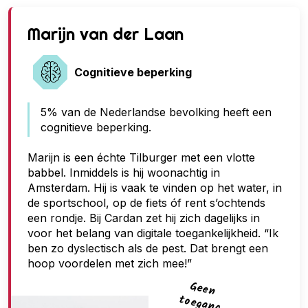
G
Marijn van der Laan
e
e
Cognitieve beperking
n
5% van de Nederlandse bevolking heeft een
t
cognitieve beperking.
o
e
Marijn is een échte Tilburger met een vlotte
babbel. Inmiddels is hij woonachtig in
g
Amsterdam. Hij is vaak te vinden op het water, in
a
de sportschool, op de fiets óf rent s’ochtends
n
een rondje. Bij Cardan zet hij zich dagelijks in
voor het belang van digitale toegankelijkheid. “Ik
g
ben zo dyslectisch als de pest. Dat brengt een
hoop voordelen met zich mee!”
G
een
toegan
g