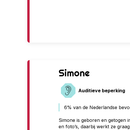
G
Simone
e
Auditieve beperking
e
n
6% van de Nederlandse bevolk
t
Simone is geboren en getogen in
en foto’s, daarbij werkt ze gra