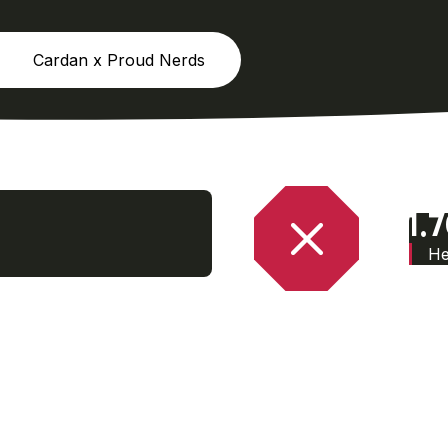
Cardan x Proud Nerds
1.
He