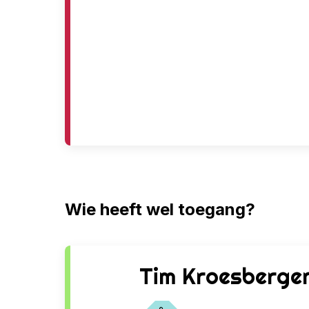
Wie heeft wel toegang?
W
Tim Kroesberge
e