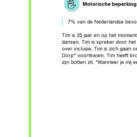
Motorische beperking
l
t
7% van de Nederlandse bevol
o
Tim is 35 jaar en op het moment
dansen. Tim is spreker door het 
e
over inclusie. Tim is zich gaan 
Dorp” voortkwam. Tim heeft bro
g
zijn botten zit. “Wanneer je mij 
a
n
g