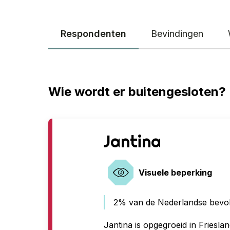
Respondenten
Bevindingen
Wie wordt er buitengesloten?
G
Jantina
e
Visuele beperking
e
n
2% van de Nederlandse bevolk
t
Jantina is opgegroeid in Frieslan