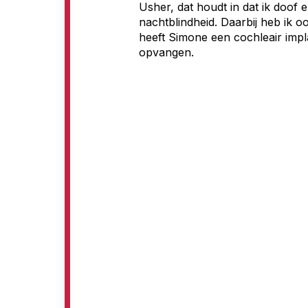
o
Usher, dat houdt in dat ik doof
nachtblindheid. Daarbij heb ik 
e
heeft Simone een cochleair imp
g
opvangen.
a
n
g