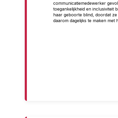
communicatiemedewerker gevolgd.
o
toegankelijkheid en inclusiviteit
haar geboorte blind, doordat ze
e
daarom dagelijks te maken met he
g
a
n
g