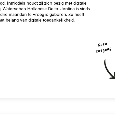
 Inmiddels houdt zij zich bezig met digitale
 bij Waterschap Hollandse Delta. Jantina is sinds
 drie maanden te vroeg is geboren. Ze heeft
t belang van digitale toegankelijkheid.
Gee
n
toega
ng