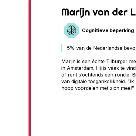
G
Marijn van der 
e
Cognitieve beperking
e
n
5% van de Nederlandse bevolk
t
Marijn is een échte Tilburger me
in Amsterdam. Hij is vaak te vind
o
óf rent s’ochtends een rondje. Bi
van digitale toegankelijkheid. “I
e
hoop voordelen met zich mee!”
g
a
n
g