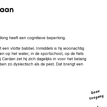
Laan
ing heeft een cognitieve beperking.
t een vlotte babbel. Inmiddels is hij woonachtig
en op het water, in de sportschool, op de fiets
j Cardan zet hij zich dagelijks in voor het belang
k ben zo dyslectisch als de pest. Dat brengt een
Gee
n
toega
ng